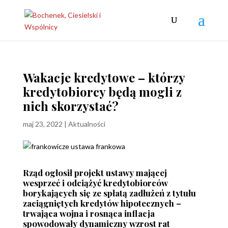
Wakacje kredytowe – którzy
kredytobiorcy będą mogli z
nich skorzystać?
maj 23, 2022
|
Aktualności
Rząd ogłosił projekt ustawy mającej
wesprzeć i odciążyć kredytobiorców
borykających się ze spłatą zadłużeń z tytułu
zaciągniętych kredytów hipotecznych –
trwająca wojna i rosnąca inflacja
spowodowały dynamiczny wzrost rat