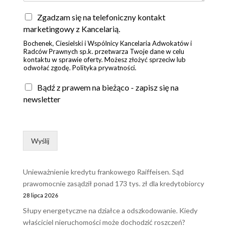
Z
Zgadzam się na telefoniczny kontakt
g
marketingowy z Kancelarią.
o
Bochenek, Ciesielski i Wspólnicy Kancelaria Adwokatów i
d
Radców Prawnych sp.k. przetwarza Twoje dane w celu
a
kontaktu w sprawie oferty. Możesz złożyć sprzeciw lub
*
odwołać zgodę. Polityka prywatności.
Bądź z prawem na bieżąco - zapisz się na
newsletter
Wyślij
Unieważnienie kredytu frankowego Raiffeisen. Sąd
prawomocnie zasądził ponad 173 tys. zł dla kredytobiorcy
28 lipca 2026
Słupy energetyczne na działce a odszkodowanie. Kiedy
właściciel nieruchomości może dochodzić roszczeń?