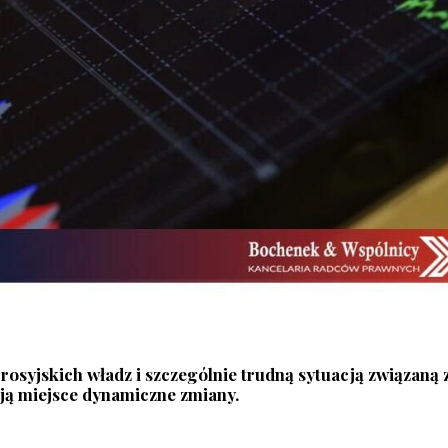
 rosyjskich władz i szczególnie trudną sytuacją związaną 
ją miejsce dynamiczne zmiany.