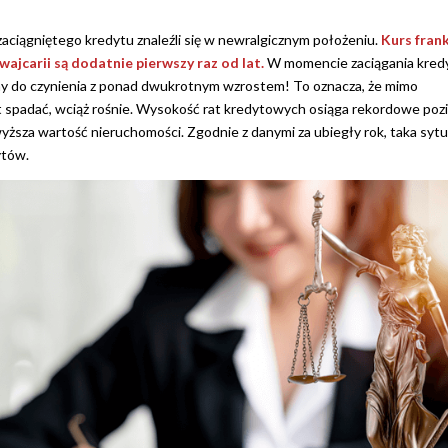
zaciągniętego kredytu znaleźli się w newralgicznym położeniu.
Kurs fran
jcarii są dodatnie pierwszy raz od lat.
W momencie zaciągania kred
amy do czynienia z ponad dwukrotnym wzrostem! To oznacza, że mimo
st spadać, wciąż rośnie. Wysokość rat kredytowych osiąga rekordowe poz
yższa wartość nieruchomości. Zgodnie z danymi za ubiegły rok, taka sytu
ytów.