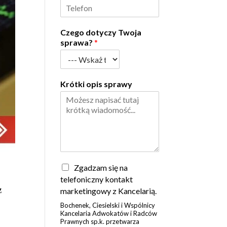
Czego dotyczy Twoja
sprawa?
*
Krótki opis sprawy
Z
Zgadzam się na
g
telefoniczny kontakt
o
z
marketingowy z Kancelarią.
d
Bochenek, Ciesielski i Wspólnicy
a
Kancelaria Adwokatów i Radców
*
Prawnych sp.k. przetwarza