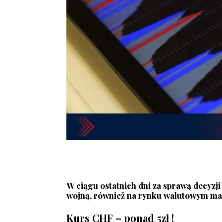
W ciągu ostatnich dni za sprawą decyzji
wojną, również na rynku walutowym ma
Kurs CHF – ponad 5zł !