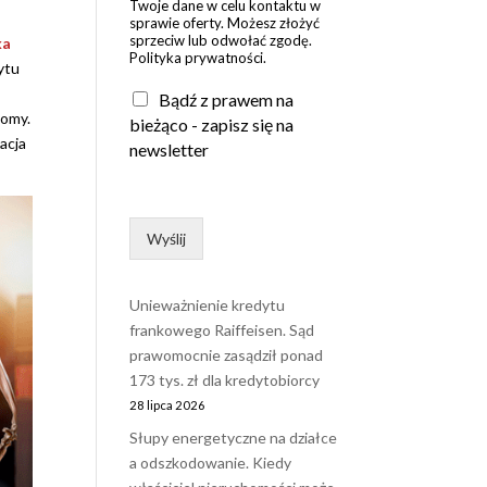
Twoje dane w celu kontaktu w
sprawie oferty. Możesz złożyć
sprzeciw lub odwołać zgodę.
ka
Polityka prywatności.
ytu
Bądź z prawem na
iomy.
bieżąco - zapisz się na
acja
newsletter
Wyślij
Unieważnienie kredytu
frankowego Raiffeisen. Sąd
prawomocnie zasądził ponad
173 tys. zł dla kredytobiorcy
28 lipca 2026
Słupy energetyczne na działce
a odszkodowanie. Kiedy