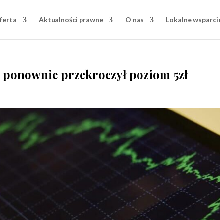
ferta
Aktualności prawne
O nas
Lokalne wsparci
 ponownie przekroczył poziom 5zł