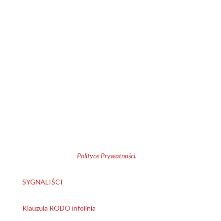
Klauzula informacyjna
1. Administrator danych osobowych:
Bochenek, Ciesielski i
Wspólnicy Kancelaria Adwokatów i Radców Prawnych
Spółka Komandytowa
.
2. Cele przetwarzania: kontakt z
Administratorem; przedstawienie oferty, korzystanie z plików
cookies.
3. Przysługujące prawa: dostępu i sprostowania danych,
usunięcia, ograniczenia przetwarzania, przenoszenia danych,
wniesienia sprzeciwu, wycofania zgody w każdym czasie.
Pełna informacja w
Polityce Prywatności.
SYGNALIŚCI
Klauzula RODO infolinia