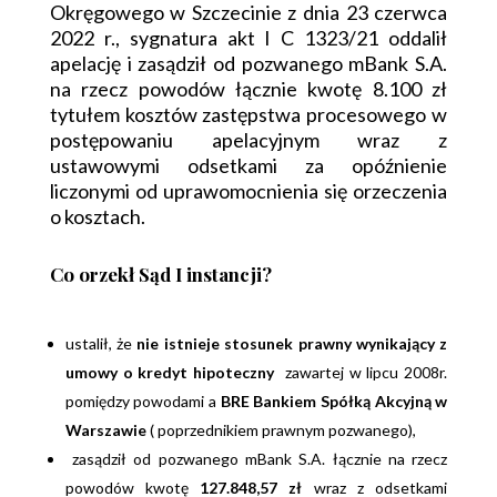
Okręgowego w Szczecinie z dnia 23 czerwca
2022 r., sygnatura akt I C 1323/21 oddalił
apelację i zasądził od pozwanego mBank S.A.
na rzecz powodów łącznie kwotę 8.100 zł
tytułem kosztów zastępstwa procesowego w
postępowaniu apelacyjnym wraz z
ustawowymi odsetkami za opóźnienie
liczonymi od uprawomocnienia się orzeczenia
o kosztach.
Co orzekł Sąd I instancji?
ustalił, że
nie istnieje stosunek prawny wynikający z
umowy o kredyt hipoteczny
zawartej w lipcu 2008r.
pomiędzy powodami a
BRE Bankiem Spółką Akcyjną w
Warszawie
( poprzednikiem prawnym pozwanego),
zasądził od pozwanego mBank S.A. łącznie na rzecz
powodów kwotę
127.848,57 zł
wraz z odsetkami