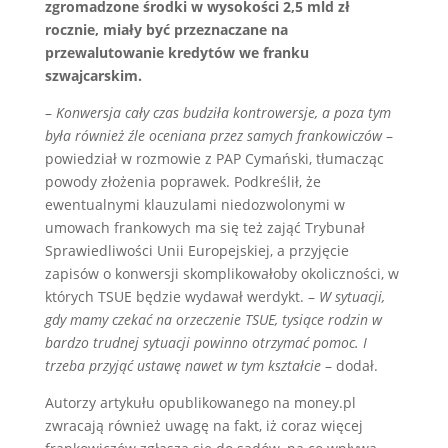
zgromadzone środki w wysokości 2,5 mld zł
rocznie, miały być przeznaczane na
przewalutowanie kredytów we franku
szwajcarskim.
–
Konwersja cały czas budziła kontrowersje, a poza tym
była również źle oceniana przez samych frankowiczów
–
powiedział w rozmowie z PAP Cymański, tłumacząc
powody złożenia poprawek. Podkreślił, że
ewentualnymi klauzulami niedozwolonymi w
umowach frankowych ma się też zająć Trybunał
Sprawiedliwości Unii Europejskiej, a przyjęcie
zapisów o konwersji skomplikowałoby okoliczności, w
których TSUE będzie wydawał werdykt. –
W sytuacji,
gdy mamy czekać na orzeczenie TSUE, tysiące rodzin w
bardzo trudnej sytuacji powinno otrzymać pomoc. I
trzeba przyjąć ustawę nawet w tym kształcie
– dodał.
Autorzy artykułu opublikowanego na money.pl
zwracają również uwagę na fakt, iż coraz więcej