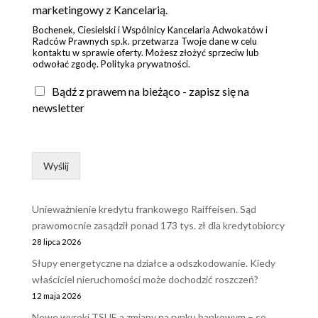
g
marketingowy z Kancelarią.
o
Bochenek, Ciesielski i Wspólnicy Kancelaria Adwokatów i
d
Radców Prawnych sp.k. przetwarza Twoje dane w celu
a
kontaktu w sprawie oferty. Możesz złożyć sprzeciw lub
*
odwołać zgodę. Polityka prywatności.
Bądź z prawem na bieżąco - zapisz się na
newsletter
Wyślij
Unieważnienie kredytu frankowego Raiffeisen. Sąd
prawomocnie zasądził ponad 173 tys. zł dla kredytobiorcy
28 lipca 2026
Słupy energetyczne na działce a odszkodowanie. Kiedy
właściciel nieruchomości może dochodzić roszczeń?
12 maja 2026
Nowe wyroki TSUE a zmiany na rynku bankowym – co