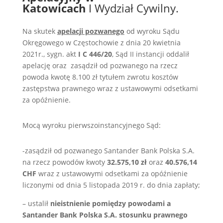
Katowicach
I Wydział Cywilny.
Na skutek
apelacji pozwanego
od wyroku Sądu
Okręgowego w Częstochowie z dnia 20 kwietnia
2021r., sygn. akt
I C 446/20
, Sąd II instancji oddalił
apelację oraz zasądził od pozwanego na rzecz
powoda kwotę 8.100 zł tytułem zwrotu kosztów
zastępstwa prawnego wraz z ustawowymi odsetkami
za opóźnienie.
Mocą wyroku pierwszoinstancyjnego Sąd:
-zasądził od pozwanego Santander Bank Polska S.A.
na rzecz powodów kwoty
32.575,10 zł
oraz
40.576,14
CHF
wraz z ustawowymi odsetkami za opóźnienie
liczonymi od dnia 5 listopada 2019 r. do dnia zapłaty;
– ustalił
nieistnienie pomiędzy powodami a
Santander Bank Polska S.A. stosunku prawnego