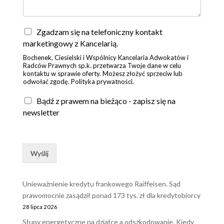
Z
Zgadzam się na telefoniczny kontakt
g
marketingowy z Kancelarią.
o
Bochenek, Ciesielski i Wspólnicy Kancelaria Adwokatów i
d
Radców Prawnych sp.k. przetwarza Twoje dane w celu
a
kontaktu w sprawie oferty. Możesz złożyć sprzeciw lub
*
odwołać zgodę. Polityka prywatności.
Bądź z prawem na bieżąco - zapisz się na
newsletter
Wyślij
Unieważnienie kredytu frankowego Raiffeisen. Sąd
prawomocnie zasądził ponad 173 tys. zł dla kredytobiorcy
28 lipca 2026
Słupy energetyczne na działce a odszkodowanie. Kiedy