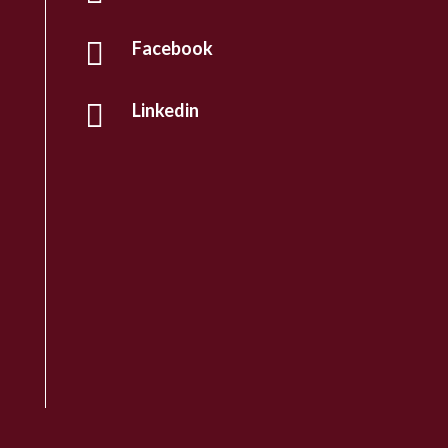

Facebook

Linkedin