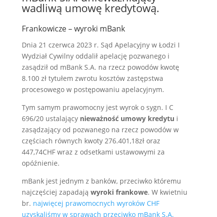
wadliwą umowę kredytową.
Frankowicze – wyroki mBank
Dnia 21 czerwca 2023 r. Sąd Apelacyjny w Łodzi I
Wydział Cywilny oddalił apelację pozwanego i
zasądził od mBank S.A. na rzecz powodów kwotę
8.100 zł tytułem zwrotu kosztów zastępstwa
procesowego w postępowaniu apelacyjnym.
Tym samym prawomocny jest wyrok o sygn. I C
696/20 ustalający
nieważność umowy kredytu
i
zasądzający od pozwanego na rzecz powodów w
częściach równych kwoty 276.401,18zł oraz
447,74CHF wraz z odsetkami ustawowymi za
opóźnienie.
mBank jest jednym z banków, przeciwko któremu
najczęściej zapadają
wyroki frankowe
. W kwietniu
br.
najwięcej prawomocnych wyroków CHF
uzyskaliśmy w sprawach przeciwko mBank S.A.