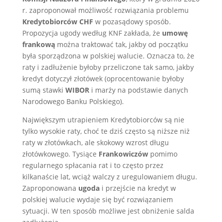
r. zaproponował możliwość rozwiązania problemu
Kredytobiorców CHF
w pozasądowy sposób.
Propozycja ugody według KNF zakłada, że
umowę
frankową
można traktować tak, jakby od początku
była sporządzona w polskiej walucie. Oznacza to, że
raty i zadłużenie byłoby przeliczone tak samo, jakby
kredyt dotyczył złotówek (oprocentowanie byłoby
sumą stawki
WIBOR
i marży na podstawie danych
Narodowego Banku Polskiego).
Największym utrapieniem Kredytobiorców są nie
tylko wysokie raty, choć te dziś często są niższe niż
raty w złotówkach, ale skokowy wzrost długu
złotówkowego. Tysiące
Frankowiczów
pomimo
regularnego spłacania rat i to często przez
kilkanaście lat, wciąż walczy z uregulowaniem długu.
Zaproponowana
ugoda
i przejście na kredyt w
polskiej walucie wydaje się być rozwiązaniem
sytuacji. W ten sposób możliwe jest obniżenie salda