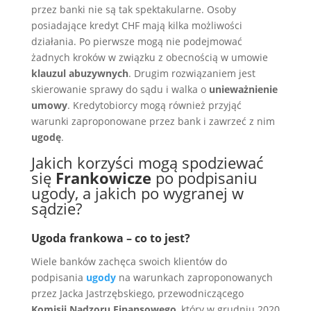
przez banki nie są tak spektakularne. Osoby
posiadające kredyt CHF mają kilka możliwości
działania. Po pierwsze mogą nie podejmować
żadnych kroków w związku z obecnością w umowie
klauzul abuzywnych
. Drugim rozwiązaniem jest
skierowanie sprawy do sądu i walka o
unieważnienie
umowy
. Kredytobiorcy mogą również przyjąć
warunki zaproponowane przez bank i zawrzeć z nim
ugodę
.
Jakich korzyści mogą spodziewać
się
Frankowicze
po podpisaniu
ugody, a jakich po wygranej w
sądzie?
Ugoda frankowa – co to jest?
Wiele banków zachęca swoich klientów do
podpisania
ugody
na warunkach zaproponowanych
przez Jacka Jastrzębskiego, przewodniczącego
Komisji Nadzoru Finansowego
, który w grudniu 2020