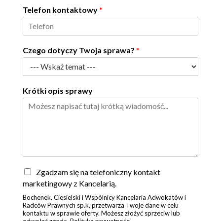
Telefon kontaktowy
*
Czego dotyczy Twoja sprawa?
*
Krótki opis sprawy
Z
Zgadzam się na telefoniczny kontakt
g
marketingowy z Kancelarią.
o
Bochenek, Ciesielski i Wspólnicy Kancelaria Adwokatów i
d
Radców Prawnych sp.k. przetwarza Twoje dane w celu
a
kontaktu w sprawie oferty. Możesz złożyć sprzeciw lub
*
odwołać zgodę. Polityka prywatności.