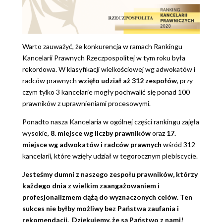
Warto zauważyć, że konkurencja w ramach Rankingu
Kancelarii Prawnych Rzeczpospolitej w tym roku była
rekordowa. W klasyfikacji wielkościowej wg adwokatów i
radców prawnych
wzięło udział aż 312 zespołów
, przy
czym tylko 3 kancelarie mogły pochwalić się ponad 100
prawników z uprawnieniami procesowymi.
Ponadto nasza Kancelaria w ogólnej części rankingu zajęła
wysokie,
8. miejsce wg liczby prawników
oraz
17.
miejsce wg adwokatów i radców prawnych
wśród 312
kancelarii, które wzięły udział w tegorocznym plebiscycie.
Jesteśmy dumni z naszego zespołu prawników, którzy
każdego dnia z wielkim zaangażowaniem i
profesjonalizmem dążą do wyznaczonych celów.
Ten
sukces nie byłby możliwy bez Państwa zaufania i
rekomendacji. Dziękujemy, że są Państwo z nami!