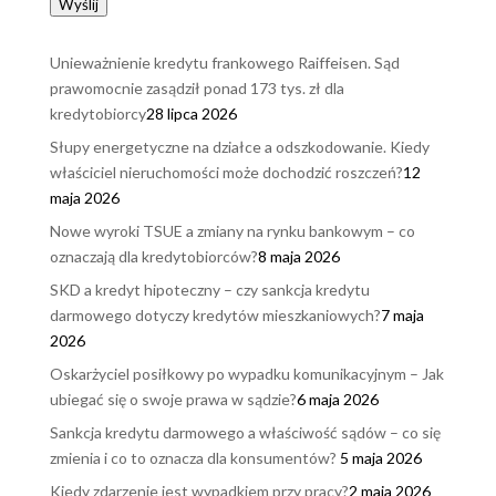
Wyślij
Unieważnienie kredytu frankowego Raiffeisen. Sąd
prawomocnie zasądził ponad 173 tys. zł dla
kredytobiorcy
28 lipca 2026
Słupy energetyczne na działce a odszkodowanie. Kiedy
właściciel nieruchomości może dochodzić roszczeń?
12
maja 2026
Nowe wyroki TSUE a zmiany na rynku bankowym – co
oznaczają dla kredytobiorców?
8 maja 2026
SKD a kredyt hipoteczny – czy sankcja kredytu
darmowego dotyczy kredytów mieszkaniowych?
7 maja
2026
Oskarżyciel posiłkowy po wypadku komunikacyjnym – Jak
ubiegać się o swoje prawa w sądzie?
6 maja 2026
Sankcja kredytu darmowego a właściwość sądów – co się
zmienia i co to oznacza dla konsumentów?
5 maja 2026
Kiedy zdarzenie jest wypadkiem przy pracy?
2 maja 2026