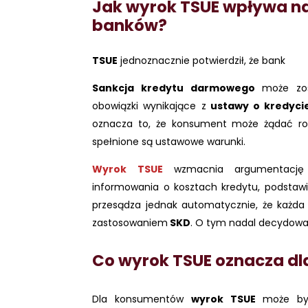
Jak wyrok TSUE wpływa na
banków?
TSUE
jednoznacznie potwierdził, że bank
Sankcja kredytu darmowego
może zost
obowiązki wynikające z
ustawy o kredyci
oznacza to, że konsument może żądać rozl
spełnione są ustawowe warunki.
Wyrok TSUE
wzmacnia argumentację k
informowania o kosztach kredytu, podstawi
przesądza jednak automatycznie, że każda 
zastosowaniem
SKD
. O tym nadal decydować
Co wyrok TSUE oznacza dl
Dla konsumentów
wyrok TSUE
może by