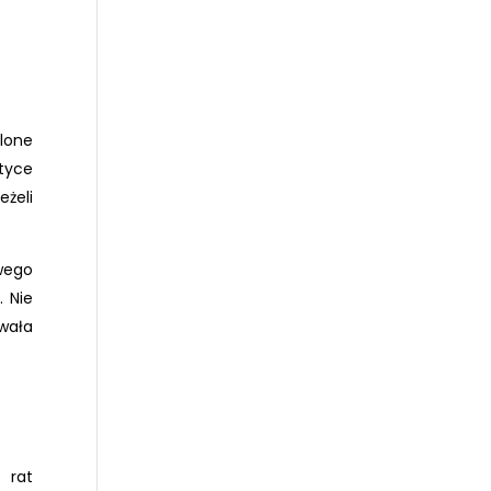
lone
tyce
żeli
wego
. Nie
wała
 rat