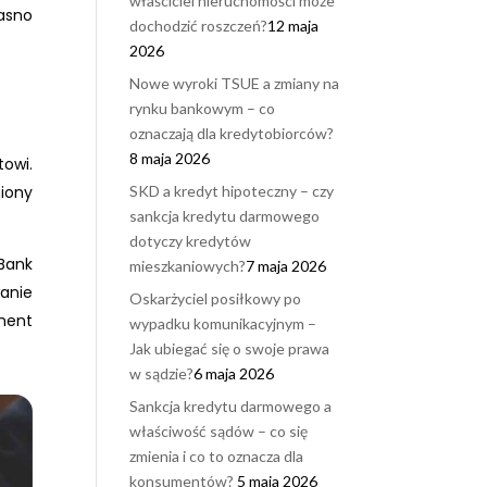
właściciel nieruchomości może
jasno
dochodzić roszczeń?
12 maja
2026
Nowe wyroki TSUE a zmiany na
rynku bankowym – co
oznaczają dla kredytobiorców?
8 maja 2026
owi.
iony
SKD a kredyt hipoteczny – czy
sankcja kredytu darmowego
dotyczy kredytów
Bank
mieszkaniowych?
7 maja 2026
anie
Oskarżyciel posiłkowy po
ment
wypadku komunikacyjnym –
Jak ubiegać się o swoje prawa
w sądzie?
6 maja 2026
Sankcja kredytu darmowego a
właściwość sądów – co się
zmienia i co to oznacza dla
konsumentów?
5 maja 2026