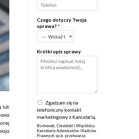
Czego dotyczy Twoja
sprawa?
*
Krótki opis sprawy
Z
Zgadzam się na
 lub
g
telefoniczny kontakt
o
rawa
marketingowy z Kancelarią.
d
onej
Bochenek, Ciesielski i Wspólnicy
a
wizja
Kancelaria Adwokatów i Radców
*
Prawnych sp.k. przetwarza