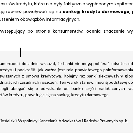
d kosztów kredytu, które nie były faktycznie wypłaconym kapitał
ogą również powoływać się na
sankcję kredytu darmowego
, 
aruszeniem obowiązków informacyjnych.
ystępujący po stronie konsumentów, ocenia znaczenie wy
sumentom i dosadnie wskazał, że banki nie mogą pobierać odsetek o
edytu i podkreślił, jak ważna jest rola prawidłowego poinformowani
wiązanych z umową kredytową. Kolejny raz banki zlekceważyły gło
niając ich zasadnych roszczeń. Ten wyrok stanowi mocną podstawę d
ogli ubiegać się o odzyskanie od banku części nadpłaconych ra
ztów kredytu, powołując się na sankcję kredytu darmowego.
iesielski i Wspólnicy Kancelaria Adwokatów i Radców Prawnych sp. k.