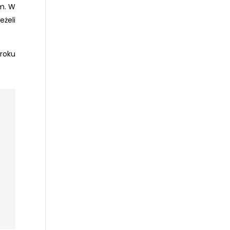
em. W
jeżeli
roku
d
a
s
o
t