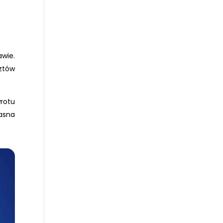
wie.
sztów
rotu
asna