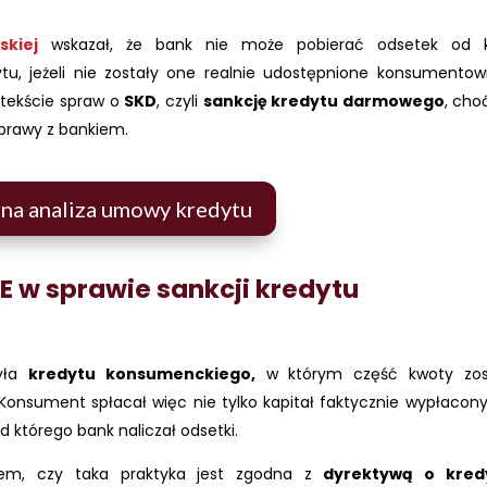
skiej
wskazał, że bank nie może pobierać odsetek od 
u, jeżeli nie zostały one realnie udostępnione konsumentowi
ntekście spraw o
SKD
, czyli
sankcję kredytu darmowego
, cho
prawy z bankiem.
na analiza umowy kredytu
E w sprawie sankcji kredytu
yła
kredytu konsumenckiego,
w którym część kwoty zos
onsument spłacał więc nie tylko kapitał faktycznie wypłacony
 którego bank naliczał odsetki.
em, czy taka praktyka jest zgodna z
dyrektywą o kred