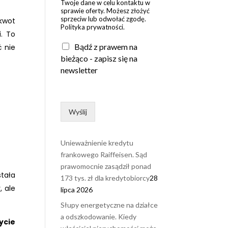
Twoje dane w celu kontaktu w
sprawie oferty. Możesz złożyć
sprzeciw lub odwołać zgodę.
kwot
Polityka prywatności.
. To
Bądź z prawem na
ć nie
bieżąco - zapisz się na
newsletter
Wyślij
Unieważnienie kredytu
frankowego Raiffeisen. Sąd
prawomocnie zasądził ponad
tała
173 tys. zł dla kredytobiorcy
28
, ale
lipca 2026
Słupy energetyczne na działce
a odszkodowanie. Kiedy
ycie