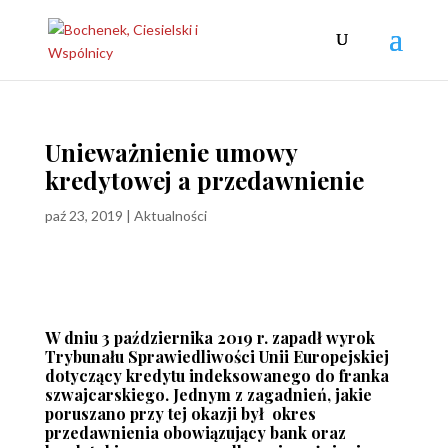
Unieważnienie umowy
kredytowej a przedawnienie
paź 23, 2019
|
Aktualności
W dniu 3 października 2019 r. zapadł wyrok
Trybunału Sprawiedliwości Unii Europejskiej
dotyczący kredytu indeksowanego do franka
szwajcarskiego. Jednym z zagadnień, jakie
poruszano przy tej okazji był okres
przedawnienia obowiązujący bank oraz