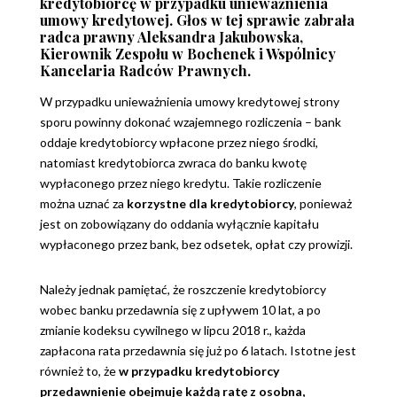
kredytobiorcę w przypadku unieważnienia
umowy kredytowej. Głos w tej sprawie zabrała
radca prawny Aleksandra Jakubowska,
Kierownik Zespołu w Bochenek i Wspólnicy
Kancelaria Radców Prawnych.
W przypadku unieważnienia umowy kredytowej strony
sporu powinny dokonać wzajemnego rozliczenia – bank
oddaje kredytobiorcy wpłacone przez niego środki,
natomiast kredytobiorca zwraca do banku kwotę
wypłaconego przez niego kredytu. Takie rozliczenie
można uznać za
korzystne dla kredytobiorcy
, ponieważ
jest on zobowiązany do oddania wyłącznie kapitału
wypłaconego przez bank, bez odsetek, opłat czy prowizji.
Należy jednak pamiętać, że roszczenie kredytobiorcy
wobec banku przedawnia się z upływem 10 lat, a po
zmianie kodeksu cywilnego w lipcu 2018 r., każda
zapłacona rata przedawnia się już po 6 latach. Istotne jest
również to, że
w przypadku kredytobiorcy
przedawnienie obejmuje każdą ratę z osobna,