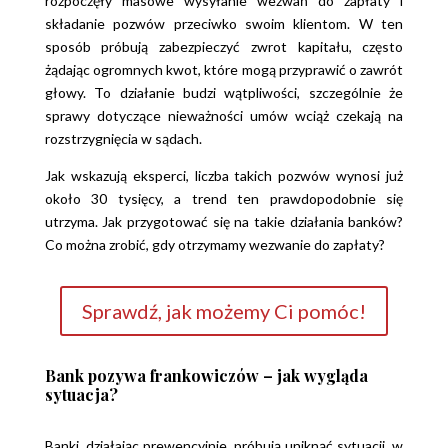
rozpoczęły masowe wysyłanie wezwań do zapłaty i
składanie pozwów przeciwko swoim klientom. W ten
sposób próbują zabezpieczyć zwrot kapitału, często
żądając ogromnych kwot, które mogą przyprawić o zawrót
głowy. To działanie budzi wątpliwości, szczególnie że
sprawy dotyczące nieważności umów wciąż czekają na
rozstrzygnięcia w sądach.
Jak wskazują eksperci, liczba takich pozwów wynosi już
około 30 tysięcy, a trend ten prawdopodobnie się
utrzyma. Jak przygotować się na takie działania banków?
Co można zrobić, gdy otrzymamy wezwanie do zapłaty?
Sprawdź, jak możemy Ci pomóc!
Bank pozywa frankowiczów – jak wygląda
sytuacja?
Banki, działając prewencyjnie, próbują uniknąć sytuacji, w