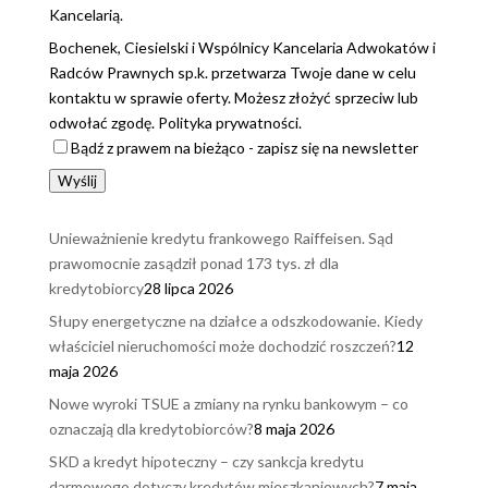
Kancelarią.
Bochenek, Ciesielski i Wspólnicy Kancelaria Adwokatów i
Radców Prawnych sp.k. przetwarza Twoje dane w celu
kontaktu w sprawie oferty. Możesz złożyć sprzeciw lub
odwołać zgodę. Polityka prywatności.
Bądź z prawem na bieżąco - zapisz się na newsletter
Wyślij
Unieważnienie kredytu frankowego Raiffeisen. Sąd
prawomocnie zasądził ponad 173 tys. zł dla
kredytobiorcy
28 lipca 2026
Słupy energetyczne na działce a odszkodowanie. Kiedy
właściciel nieruchomości może dochodzić roszczeń?
12
maja 2026
Nowe wyroki TSUE a zmiany na rynku bankowym – co
oznaczają dla kredytobiorców?
8 maja 2026
SKD a kredyt hipoteczny – czy sankcja kredytu
darmowego dotyczy kredytów mieszkaniowych?
7 maja