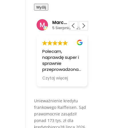
Wyślij
jarek pietrzak
Marcin Golec
Norbert Skiba
 Sierpnia 2026
5 Sierpnia 2026
5 Sierpnia
mam
Polecam,
Sprawna,
zeżeń.
naprawdę super i
profesjonalna
tko
sprawnie
obsługa spraw
jonalnie.
przeprowadzona
Serdecznie
ę..
sprawa
pol3cam
 więcej
Czytaj więcej
Czytaj więcej
Unieważnienie kredytu
frankowego Raiffeisen. Sąd
prawomocnie zasądził
ponad 173 tys. zł dla
kredytobiorcy
28 lipca 2026