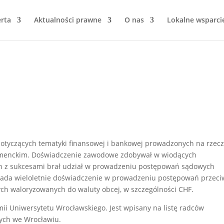
rta
Aktualności prawne
O nas
Lokalne wsparci
otyczących tematyki finansowej i bankowej prowadzonych na rzec
umenckim. Doświadczenie zawodowe zdobywał w wiodących
ch z sukcesami brał udział w prowadzeniu postępowań sądowych
siada wieloletnie doświadczenie w prowadzeniu postępowań przeci
h waloryzowanych do waluty obcej, w szczególności CHF.
mii Uniwersytetu Wrocławskiego. Jest wpisany na listę radców
ych we Wrocławiu.