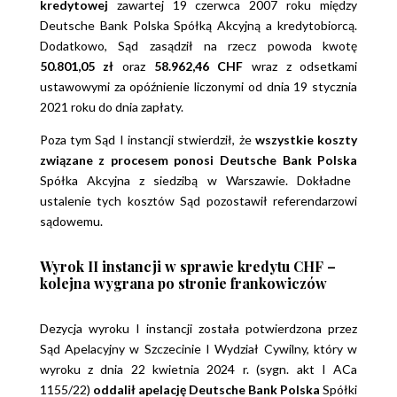
kredytowej
zawartej 19 czerwca 2007 roku między
Deutsche Bank Polska Spółką Akcyjną a kredytobiorcą.
Dodatkowo, Sąd zasądził na rzecz powoda kwotę
50.801,05 zł
oraz
58.962,46 CHF
wraz z odsetkami
ustawowymi za opóźnienie liczonymi od dnia 19 stycznia
2021 roku do dnia zapłaty.
Poza tym Sąd I instancji stwierdził, że
wszystkie koszty
związane z procesem ponosi Deutsche Bank Polska
Spółka Akcyjna z siedzibą w Warszawie. Dokładne
ustalenie tych kosztów Sąd pozostawił referendarzowi
sądowemu.
Wyrok II instancji w sprawie kredytu CHF –
kolejna wygrana po stronie frankowiczów
Dezycja wyroku I instancji została potwierdzona przez
Sąd Apelacyjny w Szczecinie I Wydział Cywilny, który w
wyroku z dnia 22 kwietnia 2024 r. (sygn. akt I ACa
1155/22)
oddalił apelację
Deutsche Bank Polska
Spółki