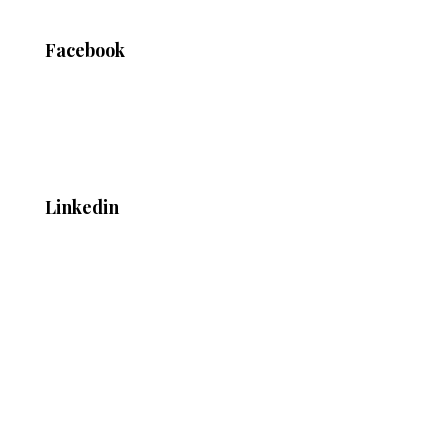
Facebook
Linkedin
Klauzula informacyjna
1. Administrator danych osobowych:
Bochenek, Ciesielski i
Wspólnicy Kancelaria Adwokatów i Radców Prawnych
Spółka Komandytowa
.
2. Cele przetwarzania: kontakt z
Administratorem; przedstawienie oferty, korzystanie z plików
cookies.