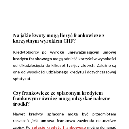
Na jakie kwoty mogą liczyć frankowicze z
korzystnym wyrokiem CHF?
Kredytobiorcy po
wyroku unieważniającym umowę
kredytu frankowego
mogą odnieść korzyści w wysokości
od kilkudziesięciu do kilkuset tysięcy złotych. Zależne są
one od wysokości udzielonego kredytu i dotychczasowej
spłaty rat.
Czy frankowicze ze spłaconym kredytem
frankowym również mogą odzyskać należne
środki?
Nawet kredyty spłacone mogą być przedmiotem
roszczeń, jeśli
umowa frankowa
zawierała nieuczciwe
zapisy.
Po
spłacie kredytu frankowego
można domagać