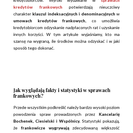
kredytobiorców. Wyroki wydawane w
sprawach
kredytów frankowych
potwierdzają nieuczciwy
charakter
klauzul indeksacyjnych i denominacyjnych
w
umowach kredytów frankowych
, co umożliwia
kredytobiorcom odzyskanie nadpłaconych rat i uzyskanie
innych korzyści. W tym artykule wyjaśniamy, kto ma
szansę na wygraną, ile środków można odzyskać i w jaki
sposób tego dokonać.
Jak wyglądają fakty i statystyki w sprawach
frankowych?
Przede wszystkim podkreślić należy bardzo wysoki poziom
powodzenia spraw prowadzonych przez
Kancelarię
Bochenek, Ciesielski i Wspólnicy.
Statystyki pokazują,
że
frankowicze
wygrywają
zdecydowaną większość