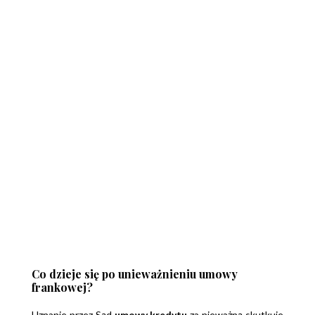
Co dzieje się po unieważnieniu umowy
frankowej?
Uznanie przez Sąd
umowy kredytu
za nieważną skutkuje