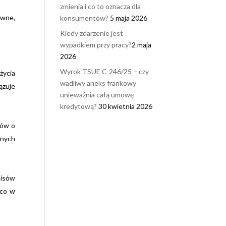
zmienia i co to oznacza dla
awne,
konsumentów?
5 maja 2026
Kiedy zdarzenie jest
wypadkiem przy pracy?
2 maja
2026
Wyrok TSUE C-246/25 – czy
życia
wadliwy aneks frankowy
ązuje
unieważnia całą umowę
kredytową?
30 kwietnia 2026
ców o
lnych
pisów
 co w