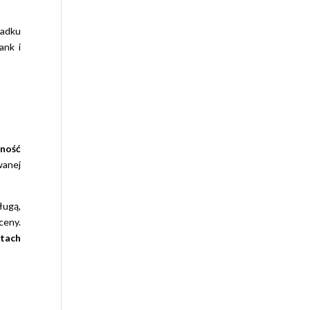
padku
ank i
lność
wanej
ługą,
ceny.
ytach