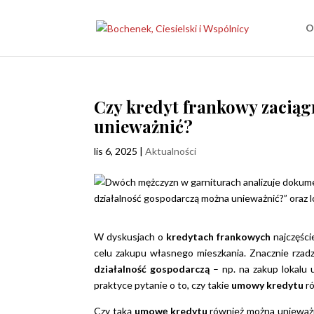
O
Czy kredyt frankowy zaciąg
unieważnić?
lis 6, 2025
|
Aktualności
W dyskusjach o
kredytach frankowych
najczęści
celu zakupu własnego mieszkania. Znacznie rzadzi
działalność gospodarczą
– np. na zakup lokalu
praktyce pytanie o to, czy takie
umowy kredytu
r
Czy taką
umowę kredytu
również można unieważnić