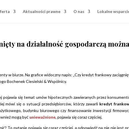
ferta
Aktualności prawne
O nas
Lokalne wsparci
nięty na działalność gospodarczą możn
ej pojawia się temat umów hipotecznych zawieranych przez konsumen
ej mówi się o sytuacji przedsiębiorców, którzy zawarli
kredyt franko
 użytkowego, budynku biurowego czy finansowanie inwestycji firmowy
ównież mogą być
unieważnione
, pojawia się coraz częściej.
? To pytanie pojawia się coraz częściej, a odpowiedź na nie nie jest pr