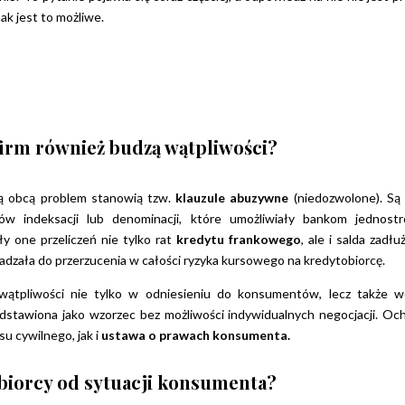
ak jest to możliwe.
firm również budzą wątpliwości?
ą obcą problem stanowią tzw.
klauzule abuzywne
(niedozwolone). Są
ów indeksacji lub denominacji, które umożliwiały bankom jednost
y one przeliczeń nie tylko rat
kredytu frankowego
, ale i salda zadłu
dzała do przerzucenia w całości ryzyka kursowego na kredytobiorcę.
 wątpliwości nie tylko w odniesieniu do konsumentów, lecz także 
edstawiona jako wzorzec bez możliwości indywidualnych negocjacji.
Och
 cywilnego, jak i
ustawa o prawach konsumenta.
ębiorcy od sytuacji konsumenta?