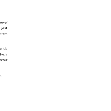
łowej
 jest
iałem
o lub
łych,
przez