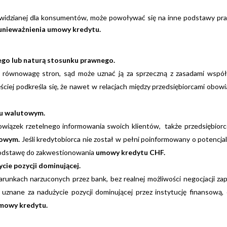
ewidzianej dla konsumentów, może powoływać się na inne podstawy pr
unieważnienia umowy kredytu.
ego lub naturą stosunku prawnego.
równowagę stron, sąd może uznać ją za sprzeczną z zasadami współ
iej podkreśla się, że nawet w relacjach między przedsiębiorcami obowi
ku walutowym.
obowiązek rzetelnego informowania swoich klientów, także przedsiębior
kowym.
Jeśli kredytobiorca nie został w pełni poinformowany o potencja
 podstawę do zakwestionowania
umowy kredytu CHF.
ie pozycji dominującej.
unkach narzuconych przez bank, bez realnej możliwości negocjacji za
ć uznane za nadużycie pozycji dominującej przez instytucję finansową,
mowy kredytu.