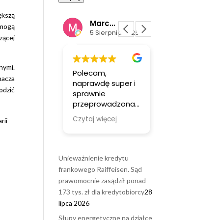
ększą
jarek pietrzak
Marcin Golec
Norbert Skiba
mogą
 Sierpnia 2026
5 Sierpnia 2026
5 Sierpnia
zącej
nymi.
mam
Polecam,
Sprawna,
nacza
zeżeń.
naprawdę super i
profesjonalna
odzić
tko
sprawnie
obsługa spraw
jonalnie.
przeprowadzona
Serdecznie
ę..
sprawa
pol3cam
 więcej
Czytaj więcej
Czytaj więcej
Unieważnienie kredytu
frankowego Raiffeisen. Sąd
prawomocnie zasądził ponad
173 tys. zł dla kredytobiorcy
28
lipca 2026
Słupy energetyczne na działce