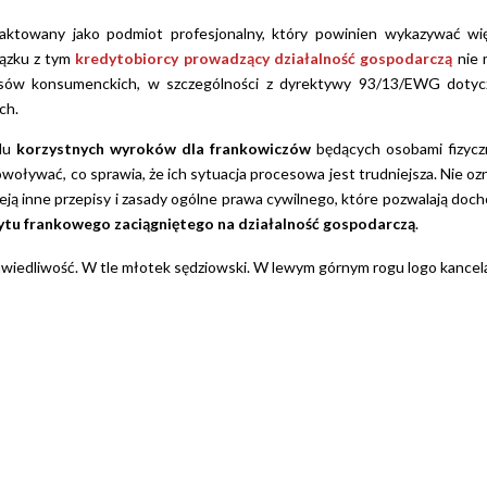
traktowany jako podmiot profesjonalny, który powinien wykazywać wi
iązku z tym
kredytobiorcy prowadzący działalność gospodarczą
nie 
5
pisów konsumenckich, w szczególności z dyrektywy 93/13/EWG dotyc
ch.
elu
korzystnych wyroków dla frankowiczów
będących osobami fizycz
nie 
owoływać, co sprawia, że ich sytuacja procesowa jest trudniejsza. Nie oz
zastr
ieją inne przepisy i zasady ogólne prawa cywilnego, które pozwalają doch
wszys
ytu frankowego zaciągniętego na działalność gospodarczą
.
profes
dziękuj
Czytaj