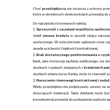
Choć
przedsiębiorca
nie korzysta z ochrony prz
które w określonych okolicznościach prowadzą do
Do najczęściej stosowanych należą:
Sprzeczność z zasadami współżycia społeczn
Jeżeli
umowa kredytu
w sposób rażący narusza 
społecznego. W orzecznictwie sądowym coraz częśc
zasada uczciwości i lojalności kontraktowej.
Brak dostatecznego poinformowania o ryzy
Bank, jako instytucja zaufania publicznego, ma 
skutkach i ryzykach związanych z
kredytem fran
skutkach zmiany kursu franka, może to stanowić
Naruszenie równowagi kontraktowej i nadużyc
Wielu przedsiębiorców podpisywało umowy na war
dotyczących indeksacji. Takie działanie może by
konsekwencji prowadzi do podważenia ważności
u