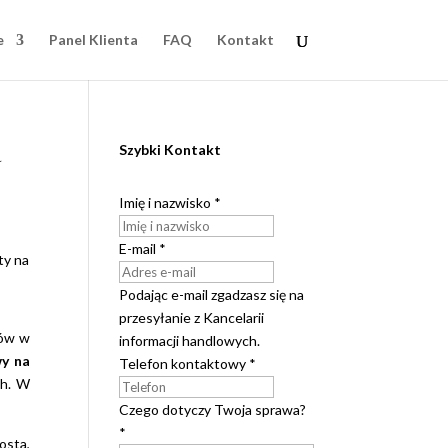
e
Panel Klienta
FAQ
Kontakt
a
Szybki Kontakt
Imię i nazwisko
*
E-mail
*
Podając e-mail zgadzasz się na
przesyłanie z Kancelarii
tów w
informacji handlowych.
wy na
Telefon kontaktowy
*
ch. W
Czego dotyczy Twoja sprawa?
*
osta,