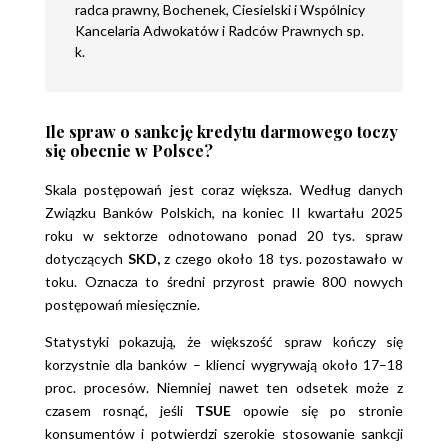
radca prawny
,
Bochenek, Ciesielski i Wspólnicy
Kancelaria Adwokatów i Radców Prawnych sp.
k.
Ile spraw o sankcję kredytu darmowego toczy
się obecnie w Polsce?
Skala postępowań jest coraz większa. Według danych
Związku Banków Polskich, na koniec II kwartału 2025
roku w sektorze odnotowano ponad 20 tys. spraw
dotyczących
SKD,
z czego około 18 tys. pozostawało w
toku. Oznacza to średni przyrost prawie 800 nowych
postępowań miesięcznie.
Statystyki pokazują, że większość spraw kończy się
korzystnie dla banków – klienci wygrywają około 17–18
proc. procesów. Niemniej nawet ten odsetek może z
czasem rosnąć, jeśli
TSUE
opowie się po stronie
konsumentów i potwierdzi szerokie stosowanie sankcji