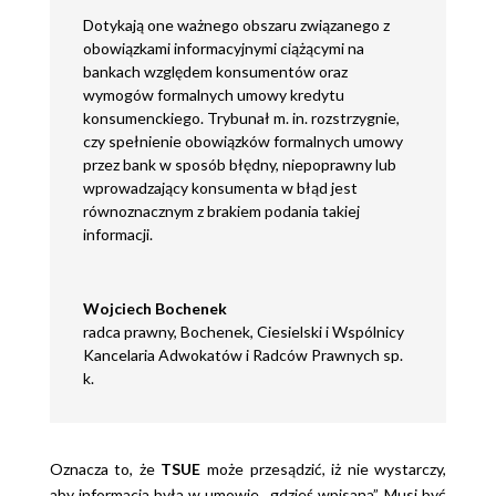
Dotykają one ważnego obszaru związanego z
obowiązkami informacyjnymi ciążącymi na
bankach względem konsumentów oraz
wymogów formalnych umowy kredytu
konsumenckiego. Trybunał m. in. rozstrzygnie,
czy spełnienie obowiązków formalnych umowy
przez bank w sposób błędny, niepoprawny lub
wprowadzający konsumenta w błąd jest
równoznacznym z brakiem podania takiej
informacji.
Wojciech Bochenek
radca prawny
,
Bochenek, Ciesielski i Wspólnicy
Kancelaria Adwokatów i Radców Prawnych sp.
k.
Oznacza to, że
TSUE
może przesądzić, iż nie wystarczy,
aby informacja była w umowie „gdzieś wpisana”. Musi być