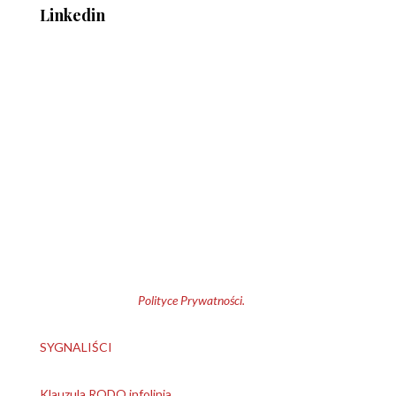
Linkedin
Klauzula informacyjna
1. Administrator danych osobowych:
Bochenek, Ciesielski i
Wspólnicy Kancelaria Adwokatów i Radców Prawnych
Spółka Komandytowa
.
2. Cele przetwarzania: kontakt z
Administratorem; przedstawienie oferty, korzystanie z plików
cookies.
3. Przysługujące prawa: dostępu i sprostowania danych,
usunięcia, ograniczenia przetwarzania, przenoszenia danych,
wniesienia sprzeciwu, wycofania zgody w każdym czasie.
Pełna informacja w
Polityce Prywatności.
SYGNALIŚCI
Klauzula RODO infolinia