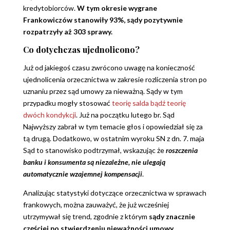
kredytobiorców.
W tym okresie wygrane
Frankowiczów stanowiły 93%, sądy pozytywnie
rozpatrzyły aż 303 sprawy.
Co dotychczas ujednolicono?
Już od jakiegoś czasu zwrócono uwagę na konieczność
ujednolicenia orzecznictwa w zakresie rozliczenia stron po
uznaniu przez sąd umowy za nieważną. Sądy w tym
przypadku mogły stosować
teorię salda bądź teorię
dwóch kondykcji
. Już na początku lutego br. Sąd
Najwyższy zabrał w tym temacie głos i opowiedział się za
tą drugą. Dodatkowo, w ostatnim wyroku SN z dn. 7. maja
Sąd to stanowisko podtrzymał, wskazując że
roszczenia
banku i konsumenta są niezależne, nie ulegają
automatycznie wzajemnej kompensacji
.
Analizując statystyki dotyczące orzecznictwa w sprawach
frankowych, można zauważyć, że już wcześniej
utrzymywał się trend, zgodnie z którym
sądy znacznie
częściej po stwierdzeniu nieważności umowy