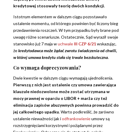
kredytowej stosowały teorię dwóch kondykcji
.
Istotnym elementem w dalszym ciągu pozostawało
ustalenie momentu, od którego powinien być liczony bieg
przedawnienia roszczeń. W tym przypadku były brane pod
uwagę różne scenariusze. Ostatecznie, Sąd wyraził swoje
stanowisko już 7 maja w
uchwale
III CZP 6/21
wskazując,
że
kredytodawca może żądać zwrotu świadczenia od chwili,
w której umowa kredytu stała się trwale bezskuteczna
.
Co wymaga doprecyzowania?
Dwie kwestie w dalszym ciągu wymagają ujednolicenia.
Pierwszą z nich jest ustalenie czy umowa zawierająca
klauzule niedozwolone może zostać utrzymana w
mocy prawnej w oparciu o LIBOR + marża czy też
eliminacja zapisów abuzywnych powinna prowadzić do
jej całkowitego upadku
. Warto podkreślić, że zarówno
ustalenie nieważności jak i
odfrankowienie
umowy są
rozstrzygnięciami korzystnymi i pożądanymi przez