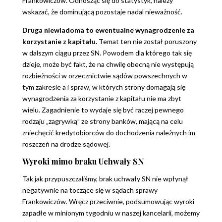
Frankowiczów. Odnosząc się do statystyk, należy
wskazać, że dominującą pozostaje nadal nieważność.
Druga niewiadoma to ewentualne wynagrodzenie za
korzystanie z kapitału.
Temat ten nie został poruszony
w dalszym ciągu przez SN. Powodem dla którego tak się
dzieje, może być fakt, że na chwilę obecną nie występują
rozbieżności w orzecznictwie sądów powszechnych w
tym zakresie a i spraw, w których strony domagają się
wynagrodzenia za korzystanie z kapitału nie ma zbyt
wielu. Zagadnienie to wydaje się być raczej pewnego
rodzaju „zagrywką” ze strony banków, mającą na celu
zniechęcić kredytobiorców do dochodzenia należnych im
roszczeń na drodze sądowej.
Wyroki mimo braku Uchwały SN
Tak jak przypuszczaliśmy, brak uchwały SN nie wpłynął
negatywnie na toczące się w sądach sprawy
Frankowiczów. Wręcz przeciwnie, podsumowując wyroki
zapadłe w minionym tygodniu w naszej kancelarii, możemy