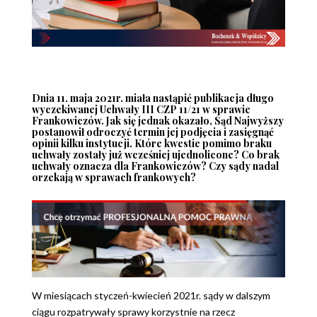
Dnia 11. maja 2021r. miała nastąpić publikacja długo
wyczekiwanej Uchwały III CZP 11/21 w sprawie
Frankowiczów. Jak się jednak okazało, Sąd Najwyższy
postanowił odroczyć termin jej podjęcia i zasięgnąć
opinii kilku instytucji. Które kwestie pomimo braku
uchwały zostały już wcześniej ujednolicone? Co brak
uchwały oznacza dla Frankowiczów? Czy sądy nadal
orzekają w sprawach frankowych?
W miesiącach styczeń-kwiecień 2021r. sądy w dalszym
ciągu rozpatrywały sprawy korzystnie na rzecz