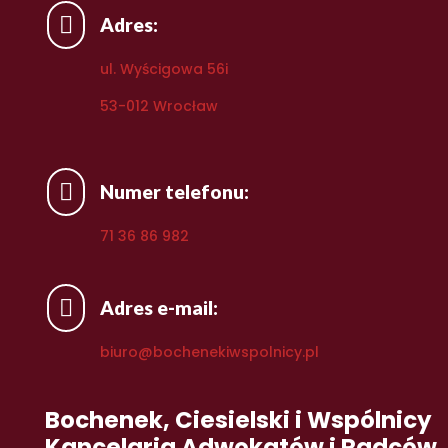

Adres:
ul. Wyścigowa 56i
53-012 Wrocław

Numer telefonu:
71 36 86 982

Adres e-mail:
biuro@bochenekiwspolnicy.pl
Bochenek, Ciesielski i Wspólnicy
Kancelaria Adwokatów i Radców