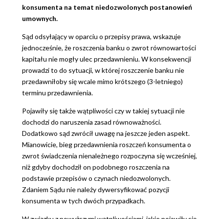
konsumenta na temat niedozwolonych postanowień
umownych.
Sąd odsyłający w oparciu o przepisy prawa, wskazuje
jednocześnie, że roszczenia banku o zwrot równowartości
kapitału nie mogły ulec przedawnieniu. W konsekwencji
prowadzi to do sytuacji, w której roszczenie banku nie
przedawniłoby się wcale mimo krótszego (3-letniego)
terminu przedawnienia.
Pojawiły się także wątpliwości czy w takiej sytuacji nie
dochodzi do naruszenia zasad równoważności.
Dodatkowo sąd zwrócił uwagę na jeszcze jeden aspekt.
Mianowicie, bieg przedawnienia roszczeń konsumenta o
zwrot świadczenia nienależnego rozpoczyna się wcześniej,
niż gdyby dochodził on podobnego roszczenia na
podstawie przepisów o czynach niedozwolonych.
Zdaniem Sądu nie należy dywersyfikować pozycji
konsumenta w tych dwóch przypadkach.
W związku z powyższymi wątpliwościami, jakie pojawiły się