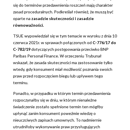
się do terminów przedawnienia roszczeń mają charakter
zasad proceduralnych. Podkreślał również, że muszą być
oparte na
zasadzie skuteczności i zasadzie
równoważności.
TSUE wypowiedział się w tym temacie w wyroku z dnia 10
czerwca 2021r. w sprawach połączonych od
C-776/17 do
C-782/19
dotyczących postępowania przeciwko BNP
Paribas Personal Finance. W orzeczeniu Trybunał
wskazał, że zasada skuteczności ma zastosowanie tylko
wtedy, gdy konsument miał możliwość poznania swoich
praw przed rozpoczęciem biegu lub upływem tego
terminu.
Ponadto, w przypadku w którym termin przedawnienia
rozpoczynałby się w dniu, w którym nienależne
świadczenie zostało spełnione termin ten mógłby
upłynąć zanim konsument poweźmie wiedzę o
nieuczciwych zapisach umownych. To nadmiernie
utrudniłoby wykonywanie praw przysługujących