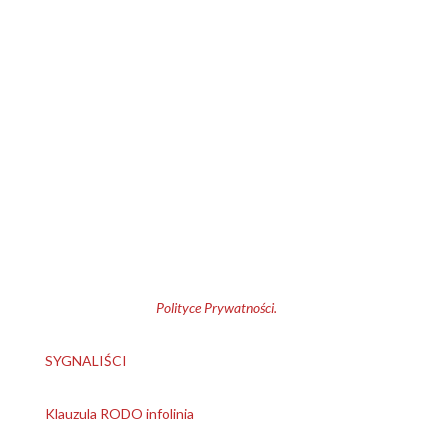
Klauzula informacyjna
1. Administrator danych osobowych:
Bochenek, Ciesielski i
Wspólnicy Kancelaria Adwokatów i Radców Prawnych
Spółka Komandytowa
.
2. Cele przetwarzania: kontakt z
Administratorem; przedstawienie oferty, korzystanie z plików
cookies.
3. Przysługujące prawa: dostępu i sprostowania danych,
usunięcia, ograniczenia przetwarzania, przenoszenia danych,
wniesienia sprzeciwu, wycofania zgody w każdym czasie.
Pełna informacja w
Polityce Prywatności.
SYGNALIŚCI
Klauzula RODO infolinia