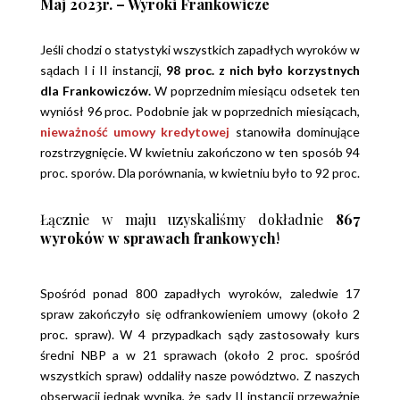
Maj 2023r. – Wyroki Frankowicze
Jeśli chodzi o statystyki wszystkich zapadłych wyroków w
sądach I i II instancji,
98 proc. z nich było korzystnych
dla Frankowiczów.
W poprzednim miesiącu odsetek ten
wyniósł 96 proc. Podobnie jak w poprzednich miesiącach,
nieważność umowy kredytowej
stanowiła dominujące
rozstrzygnięcie. W kwietniu zakończono w ten sposób 94
proc. sporów. Dla porównania, w kwietniu było to 92 proc.
Łącznie w maju uzyskaliśmy dokładnie
867
wyroków w sprawach frankowych
!
Spośród ponad 800 zapadłych wyroków, zaledwie 17
spraw zakończyło się odfrankowieniem umowy (około 2
proc. spraw). W 4 przypadkach sądy zastosowały kurs
średni NBP a w 21 sprawach (około 2 proc. spośród
wszystkich spraw) oddaliły nasze powództwo. Z naszych
obserwacji jednak wynika, że sądy II instancji przeważnie