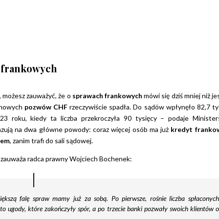
w frankowych
ś, możesz zauważyć, że o
sprawach frankowych
mówi się dziś mniej niż je
a nowych
pozwów CHF
rzeczywiście spadła. Do sądów wpłynęło 82,7 ty
23 roku, kiedy ta liczba przekroczyła 90 tysięcy – podaje Ministe
azują na dwa główne powody: coraz więcej osób ma już
kredyt franko
iem
, zanim trafi do sali sądowej.
Jak zauważa radca prawny Wojciech Bochenek:
ększą falę spraw mamy już za sobą. Po pierwsze, rośnie liczba spłaconyc
to ugody, które zakończyły spór, a po trzecie banki pozwały swoich klientów 