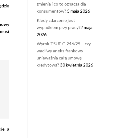
warto było uz
zmienia i co to oznacza dla
ędzie
się w cierpliw
konsumentów?
5 maja 2026
(pomimo dług
Kiedy zdarzenie jest
niepokojącyc
mowy
wypadkiem przy pracy?
2 maja
miesięcy bez
 musi
2026
żadnych
informacji -
Wyrok TSUE C-246/25 – czy
wszystko było
wadliwy aneks frankowy
kontrolą).
unieważnia całą umowę
Zdecydowani
kredytową?
30 kwietnia 2026
skorzystaliby
e
wraz z małżo
raz jeszcze z
usług Votum.
Nasze odczuc
to pełna opie
od początku 
końca. Wszyst
co walczyliśm
zostało
ie, a
odzyskane.