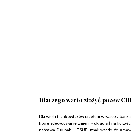
Dlaczego warto złożyć pozew CH
Dla wielu
frankowiczów
przełom w walce z banka
które zdecydowanie zmieniły układ sił na korzyś
państwa Dziubak –
TSUE
uznał wtedy, że
umow