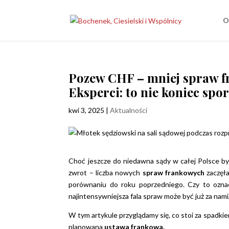
O
Pozew CHF – mniej spraw f
Eksperci: to nie koniec spo
kwi 3, 2025
|
Aktualności
Choć jeszcze do niedawna sądy w całej Polsce b
zwrot – liczba nowych
spraw frankowych
zaczęł
porównaniu do roku poprzedniego. Czy to ozn
najintensywniejsza fala spraw może być już za nami
W tym artykule przyglądamy się, co stoi za spadki
planowana
ustawa frankowa.