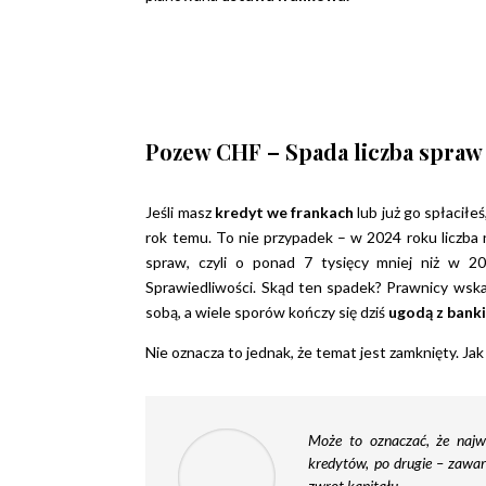
Pozew CHF – Spada liczba spra
Jeśli masz
kredyt we frankach
lub już go spłaciłe
rok temu. To nie przypadek – w 2024 roku liczb
spraw, czyli o ponad 7 tysięcy mniej niż w 20
Sprawiedliwości. Skąd ten spadek? Prawnicy wsk
sobą, a wiele sporów kończy się dziś
ugodą z bank
Nie oznacza to jednak, że temat jest zamknięty. 
Może to oznaczać, że najwi
kredytów, po drugie – zawar
zwrot kapitału.