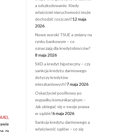
mie. Moja
namówienie n
a odszkodowanie. Kiedy
a została
do wystąpieni
właściciel nieruchomości może
ktowana
drogę sądow
dochodzić roszczeń?
12 maja
dualnie, z
miała, bardzo
2026
m
dobrze
Nowe wyroki TSUE a zmiany na
gażowaniem
przygotowana
ością o
sympatyczna 
rynku bankowym – co
s klienta.
Aldona, która
oznaczają dla kredytobiorców?
arię
zawsze służył
8 maja 2026
iają
kompetentną
SKD a kredyt hipoteczny – czy
ność,
pomocą - bra
sankcja kredytu darmowego
nowość oraz
Bardzo spraw
dotyczy kredytów
czność w
komunikacja p
mieszkaniowych?
7 maja 2026
niu.
panel dla klien
am !
szybkie
Oskarżyciel posiłkowy po
odpowiedzi, d
wypadku komunikacyjnym –
przygotowani
Jak ubiegać się o swoje prawa
przed proce
w sądzie?
6 maja 2026
sądowym. Ca
SUE),
"batalia" trwa
Sankcja kredytu darmowego a
rawie
ponad 4 lata, 
właściwość sądów – co się
na za