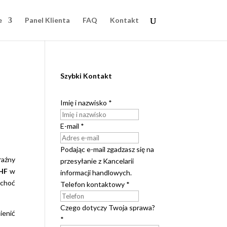
e
Panel Klienta
FAQ
Kontakt
Szybki Kontakt
Imię i nazwisko
*
E-mail
*
Podając e-mail zgadzasz się na
raźny
przesyłanie z Kancelarii
HF
w
informacji handlowych.
 choć
Telefon kontaktowy
*
Czego dotyczy Twoja sprawa?
ienić
*