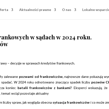
ferta
Aktualności prawne
O nas
Lokalne wsparci
rankowych w sądach w 2024 roku.
rów
yły zalewane
pozwami od frankowiczów,
najnowsze dane pokazują wy
a spadać. W 2024 roku odnotowano znaczący spadek liczby
pozwów C
acza koniec
batalii frankowiczów z bankami
? Eksperci wskazują, że
, temat wciąż pozostaje aktualny
em liczby spraw, jak wygląda obecna
sytuacja frankowiczów
i co może zm