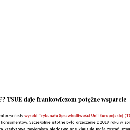
pozio
spraw
potra
indywi
pełny
zaan
i dbał
intere
Kancel
wyróżn
rzetel
termi
skute
działa
Polec
F? TSUE daje frankowiczom potężne wsparcie
mi przyniosły
wyroki Trybunału Sprawiedliwości Unii Europejskiej (T
ć konsumentów. Szczególnie istotne było orzeczenie z 2019 roku w sp
a kredytowa
zawierająca
niedozwolone klauzule
może zostać uzna