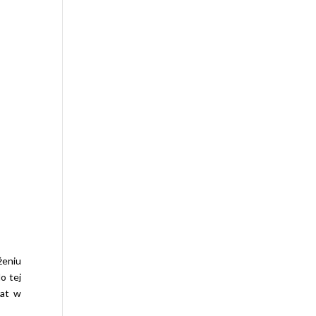
nr.tel.) , brak
jednego opie
do kontaktu, te
stacjonarny t
infolinia zawa
niepotrzebny
informacjami.
żeniu
do tej
rat w