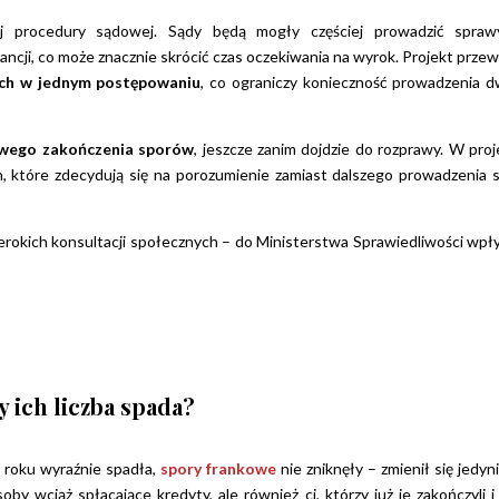
j procedury sądowej. Sądy będą mogły częściej prowadzić spra
tancji, co może znacznie skrócić czas oczekiwania na wyrok. Projekt przew
ych w jednym postępowaniu
, co ograniczy konieczność prowadzenia 
wego zakończenia sporów
, jeszcze zanim dojdzie do rozprawy. W proj
n, które zdecydują się na porozumienie zamiast dalszego prowadzenia 
erokich konsultacji społecznych – do Ministerstwa Sprawiedliwości wpł
 ich liczba spada?
roku wyraźnie spadła,
spory frankowe
nie zniknęły – zmienił się jedyni
oby wciąż spłacające kredyty, ale również ci, którzy już je zakończyli i