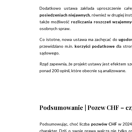
Dodatkowo ustawa zakłada uproszczenie całe
posiedzeniach niejawnych
, również w drugiej ins
także możliwość
rozliczania roszczeń wzajemn
osobnych spraw.
Co istotne, nowa ustawa ma zachęcać do
ugodo
przewidziano m.in.
korzyści podatkowe
dla stro
sądowego.
Rząd zapewnia, że projekt ustawy jest efektem sz
ponad 200 opinii, które obecnie są analizowane.
Podsumowanie | Pozew CHF – czy
Podsumowując, choć liczba
pozwów CHF
w 2024 
charakter. Dziś o swoje prawa walczą nie tylko os