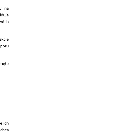
wy na
iduje
dwóch
ekcie
sporu
ynęło
e ich
 chcą