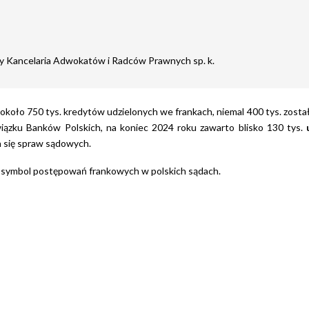
7
cy Kancelaria Adwokatów i Radców Prawnych sp. k.
Z peł
 około 750 tys. kredytów udzielonych we frankach, niemal 400 tys. został
przek
iązku Banków Polskich, na koniec 2024 roku zawarto blisko 130 tys.
rekom
h się spraw sądowych.
usługi
kancela
Czytaj
Profe
podejś
pozio
meryt
oraz 
komun
sprawi
współ
przeb
najwy