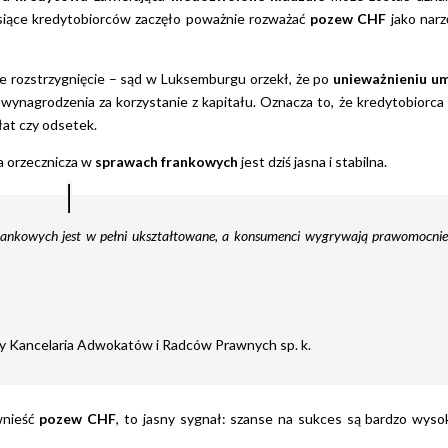
siące kredytobiorców zaczęło poważnie rozważać
pozew CHF
jako narz
 rozstrzygnięcie – sąd w Luksemburgu orzekł, że po
unieważnieniu u
ynagrodzenia za korzystanie z kapitału. Oznacza to, że kredytobiorca
łat czy odsetek.
a orzecznicza w
sprawach frankowych
jest dziś jasna i stabilna.
rankowych jest w pełni ukształtowane, a konsumenci wygrywają prawomocni
cy Kancelaria Adwokatów i Radców Prawnych sp. k.
wnieść
pozew CHF
, to jasny sygnał: szanse na sukces są bardzo wysok