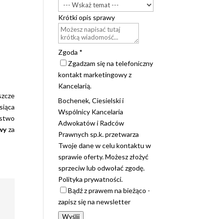
Krótki opis sprawy
Zgoda
*
Zgadzam się na telefoniczny
kontakt marketingowy z
Kancelarią.
szcze
Bochenek, Ciesielski i
siąca
Wspólnicy Kancelaria
rstwo
Adwokatów i Radców
wy
za
Prawnych sp.k. przetwarza
Twoje dane w celu kontaktu w
sprawie oferty. Możesz złożyć
sprzeciw lub odwołać zgodę.
Polityka prywatności.
Bądź z prawem na bieżąco -
h
zapisz się na newsletter
o
Wyślij