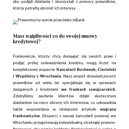
aby podjęli działania i skorzystali z pomocy prawników,
którzy potrafią obronić ich interesy.
Masz wątpliwości co do swojej umowy
kredytowej?
Frankowicze, którzy chcą domagać się swoich praw i
podjąć próbę unieważnienia kredytu, mogą liczyć na
kompleksowe wsparcie
Kancelarii Bochenek, Ciesielski
i Wspólnicy z Wrocławia
. Nasz zespół doświadczonych
prawników od wielu lat specjalizuje się w sprawach
związanych z kredytami
we frankach szwajcarskich
.
Zdobyliśmy zaufanie klientów dzięki skutecznym
działaniom na rzecz obrony ich interesów, co udowadnia
także wspomniana w niniejszym artykule
wygrana
frankowiczów
. Eksperci z naszej kancelarii prawnej we
Wrocławiu przygotowują indywidualną strategię prawno-
finansową, aby pomóc każdemu frankowiczowi w walce o