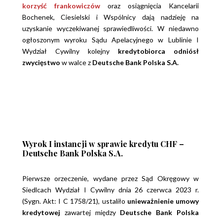
korzyść frankowiczów
oraz osiągnięcia Kancelarii
Bochenek, Ciesielski i Wspólnicy dają nadzieję na
uzyskanie wyczekiwanej sprawiedliwości. W niedawno
ogłoszonym wyroku
Sądu Apelacyjnego w Lublinie I
Wydział Cywilny
kolejny
kredytobiorca odniósł
zwycięstwo
w walce z
Deutsche Bank Polska S.A.
Wyrok I instancji w sprawie kredytu CHF –
Deutsche Bank Polska S.A.
Pierwsze orzeczenie, wydane przez Sąd Okręgowy w
Siedlcach Wydział I Cywilny
dnia 26 czerwca 2023 r.
(
Sygn. Akt: I C 1758/21
),
ustaliło
unieważnienie umowy
kredytowej
zawartej między
Deutsche Bank Polska