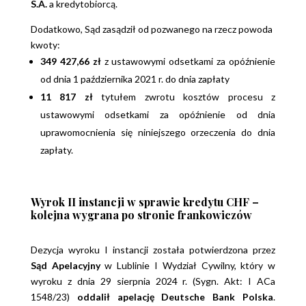
S.A.
a kredytobiorcą.
Dodatkowo, Sąd zasądził od pozwanego na rzecz powoda
kwoty:
349 427,66 zł
z ustawowymi odsetkami za opóźnienie
od dnia 1 października 2021 r. do dnia zapłaty
11 817 zł
tytułem zwrotu kosztów procesu z
ustawowymi odsetkami za opóźnienie od dnia
uprawomocnienia się niniejszego orzeczenia do dnia
zapłaty.
Wyrok II instancji w sprawie kredytu CHF –
kolejna wygrana po stronie frankowiczów
Dezycja wyroku I instancji została potwierdzona przez
Sąd Apelacyjny
w Lublinie I Wydział Cywilny
, który w
wyroku z dnia
29 sierpnia 2024 r.
(
Sygn. Akt: I ACa
1548/23
)
oddalił apelację
Deutsche Bank Polska
.