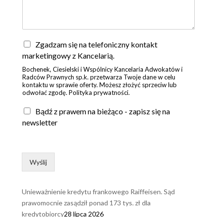
Z
Zgadzam się na telefoniczny kontakt
g
marketingowy z Kancelarią.
o
Bochenek, Ciesielski i Wspólnicy Kancelaria Adwokatów i
d
Radców Prawnych sp.k. przetwarza Twoje dane w celu
a
kontaktu w sprawie oferty. Możesz złożyć sprzeciw lub
*
odwołać zgodę. Polityka prywatności.
Bądź z prawem na bieżąco - zapisz się na
newsletter
Wyślij
Unieważnienie kredytu frankowego Raiffeisen. Sąd
prawomocnie zasądził ponad 173 tys. zł dla
kredytobiorcy
28 lipca 2026