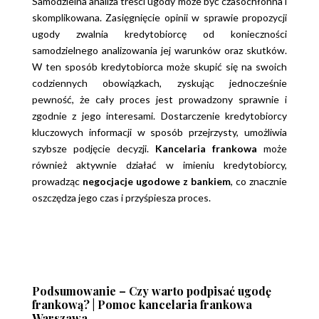
Samodzielna analiza treści ugody może być czasochłonna i
skomplikowana. Zasięgnięcie opinii w sprawie
propozycji
ugody zwalnia kredytobiorcę od konieczności
samodzielnego analizowania jej warunków oraz
skutków.
W ten sposób kredytobiorca może skupić się na swoich
codziennych obowiązkach, zyskując jednocześnie
pewność, że cały proces jest prowadzony sprawnie i
zgodnie z jego interesami.
Dostarczenie kredytobiorcy
kluczowych informacji w sposób
przejrzysty, umożliwia
szybsze podjęcie decyzji.
Kancelaria frankowa
może
również aktywnie działać w imieniu kredytobiorcy,
prowadząc
negocjacje ugodowe z bankiem
, co znacznie
oszczędza jego czas i
przyśpiesza proces.
Podsumowanie – Czy warto podpisać ugodę
frankową? | Pomoc kancelaria frankowa
Warszawa