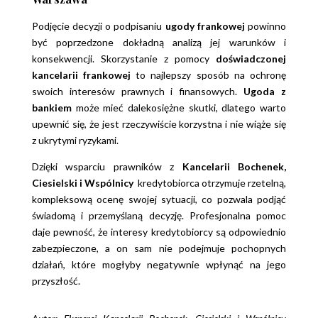
Podjęcie decyzji o podpisaniu
ugody frankowej
powinno
być poprzedzone dokładną analizą jej warunków i
konsekwencji. Skorzystanie z pomocy
doświadczonej
kancelarii frankowej
to najlepszy sposób na ochronę
swoich interesów prawnych i finansowych.
Ugoda z
bankiem
może mieć dalekosiężne skutki, dlatego warto
upewnić się, że jest rzeczywiście korzystna i nie wiąże się
z ukrytymi ryzykami.
Dzięki wsparciu prawników z
Kancelarii Bochenek,
Ciesielski i Wspólnicy
kredytobiorca otrzymuje rzetelną,
kompleksową ocenę swojej sytuacji, co pozwala podjąć
świadomą i przemyślaną decyzję. Profesjonalna pomoc
daje pewność, że interesy kredytobiorcy są odpowiednio
zabezpieczone, a on sam nie podejmuje pochopnych
działań, które mogłyby negatywnie wpłynąć na jego
przyszłość.