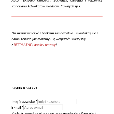
Autor:
Eksperci Kancelarii Bochenek, Ciesielski i Wspólnicy
Kancelaria Adwokatów i Radców Prawnych sp.k.
Nie musisz walczyć z bankiem samodzielnie – skontaktuj się z
nami i zobacz, jak możemy Cię wesprzeć!
S
korzystaj
z
BEZPŁATNEJ analizy umowy
!
Szybki Kontakt
Imię i nazwisko
*
E-mail
*
Podając e-mail zgadzasz się na przesyłanie z Kancelarii