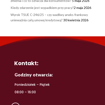
zmienia i co to oznacza dla konsumentów?
5 maja 2026
Kiedy zdarzenie jest wypadkiem przy pracy?
2 maja 2026
Wyrok TSUE C-246/25 – czy wadliwy aneks frankowy
unieważnia całą umowę kredytową?
30 kwietnia 2026
Kontakt:
Godziny otwarcia:
Poniedziałek – Piątek
08:00 – 16:00