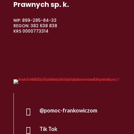
Prawnych sp. k.
NIP: 899-285-84-33
REGON: 382 638 838
KRS 0000773314

@pomoc-frankowiczom

Tik Tok