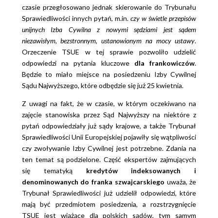
czasie przegłosowano jednak skierowanie do Trybunału
Sprawiedliwości innych pytań, m.in.
czy w świetle przepisów
unijnych Izba Cywilna z nowymi sędziami jest sądem
niezawisłym, bezstronnym, ustanowionym na mocy ustawy
.
Orzeczenie TSUE w tej sprawie pozwoliło udzielić
odpowiedzi na pytania kluczowe
dla frankowiczów
.
Będzie to miało miejsce na posiedzeniu Izby Cywilnej
Sądu Najwyższego, które odbędzie się już 25 kwietnia.
Z uwagi na fakt, że w czasie, w którym oczekiwano na
zajęcie stanowiska przez Sąd Najwyższy na niektóre z
pytań odpowiedziały już sądy krajowe, a także Trybunał
Sprawiedliwości Unii Europejskiej pojawiły się wątpliwości
czy zwoływanie Izby Cywilnej jest potrzebne. Zdania na
ten temat są podzielone. Część ekspertów zajmujących
się tematyką
kredytów indeksowanych i
denominowanych do franka szwajcarskiego
uważa, że
Trybunał Sprawiedliwości już udzielił odpowiedzi, które
mają być przedmiotem posiedzenia, a rozstrzygnięcie
TSUE jest wiążące dla polskich sądów, tym samym